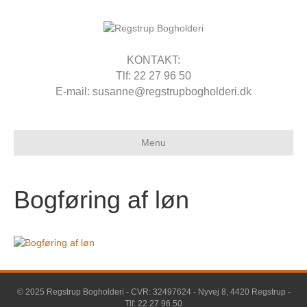
KONTAKT:
Tlf: 22 27 96 50
E-mail: susanne@regstrupbogholderi.dk
Menu
Bogføring af løn
© 2025 Regstrup Bogholderi - CVR: 32497624 - Nyvej 8, 4420 Regstrup -
Tlf: 22 27 96 50