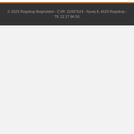
© 2025 Regstrup Bogholderi - CVR: 32497624 - Nyvej 8, 4420 Regstrup -
Tlf: 22 27 96 50